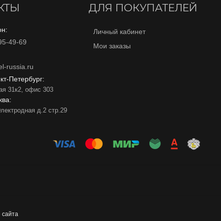
КТЫ
ДЛЯ ПОКУПАТЕЛЕЙ
н:
Личный кабинет
95-49-69
Мои заказы
l-russia.ru
нкт-Петербург:
ая 31к2, офис 303
ква:
лектродная д.2 стр.29
 сайта