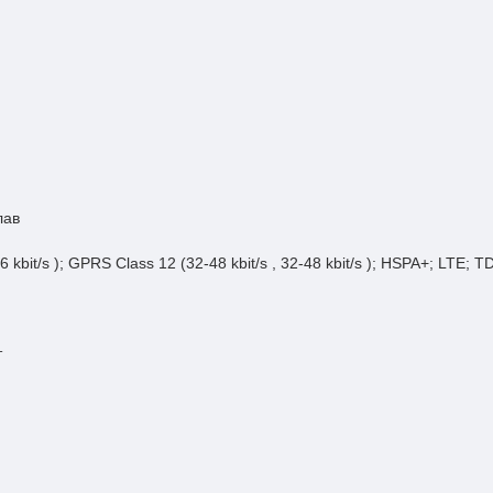
лав
96 kbit/s ); GPRS Class 12 (32-48 kbit/s , 32-48 kbit/s ); HSPA+; LT
т