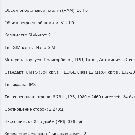
Объем оперативной памяти (RAM):
16 Гб
Объем встроенной памяти:
512 Гб
Количество SIM-карт:
2
Тип SIM-карты:
Nano-SIM
Материал корпуса:
Поликарбонат; TPU; Титан; Алюминиевый сп
Стандарт:
UMTS (384 kbit/s ); EDGE Class 12 (118.4 kbit/s , 192-2
Тип экрана:
IPS
Тип сенсорного экрана:
6.79 in, IPS, 1080 x 2460 пикселей, 24 би
Соотношение сторон:
2.278:1
Число пикселей на дюйм (PPI):
396 ppi
Количество основных (тыловых) камер:
3