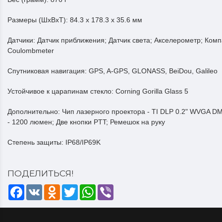
Размеры (ШxВxТ):
84.3 x 178.3 x 35.6 мм
Датчики:
Датчик приближения; Датчик света; Акселерометр; Комп
Coulombmeter
Спутниковая навигация:
GPS, A-GPS, GLONASS, BeiDou, Galileo
Устойчивое к царапинам стекло:
Corning Gorilla Glass 5
Дополнительно:
Чип лазерного проектора - TI DLP 0.2" WVGA DM
- 1200 люмен; Две кнопки PTT; Ремешок на руку
Степень защиты:
IP68/IP69K
ПОДЕЛИТЬСЯ!
Facebook
VK
Odnoklassniki
Twitter
WhatsApp
Viber